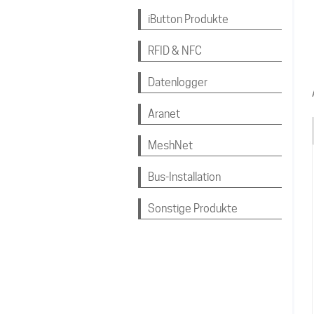
iButton Produkte
RFID & NFC
Datenlogger
Aranet
MeshNet
Bus-Installation
Sonstige Produkte