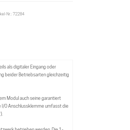
kel-Nr.: 72284
ils als digitaler Eingang oder
 beider Betriebsarten gleichzeitig
dem Modul auch seine garantiert
ie I/O Anschlussklemme umfasst die
).
tzwerk betrieben werden. Die 1-