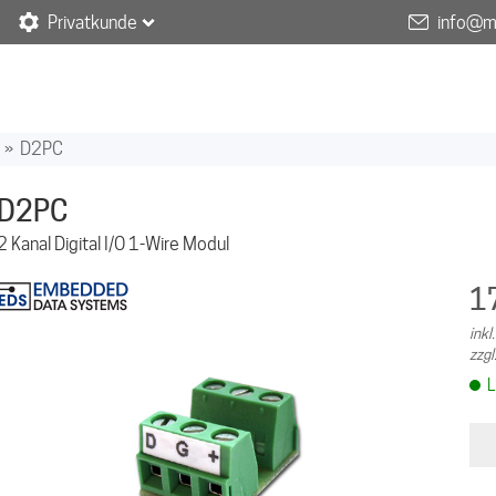
Privatkunde
info@m
»
D2PC
D2PC
2 Kanal Digital I/O 1-Wire Modul
1
ink
zzgl
L