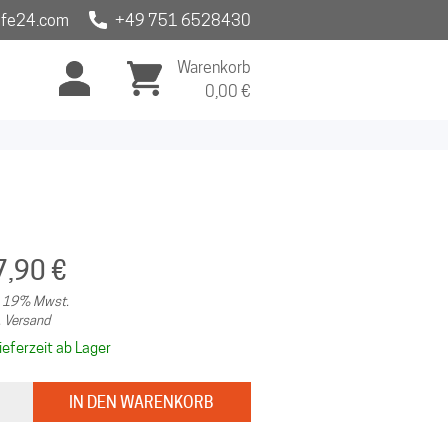
fe24.com
+49 751 6528430
Warenkorb
0,00
€
7,90 €
l. 19% Mwst.
. Versand
ieferzeit ab Lager
IN DEN WARENKORB