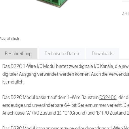
Arti
Abb. ähnlich
Beschreibung
Technische Daten
Downloads
Das D2PC 1-Wire I/O Modul bietet zwei digitale I/O Kanäle, die jewe
digitaler Ausgang verwendet werden können. Auch die Verwendung
ist möglich.
Das D2PC Modul basiert auf dem 1-Wire Baustein
DS2406
, der 
eindeutige und unveränderbare 64-bit Seriennummer verleiht. D
Anschlüsse "A" (I/O Zustand 1), "G" (Ground) und "B" (I/O Zustand 2
Das D2PC Modul kann an einem zwei- oder drei-adrigen 1-Wire Ne