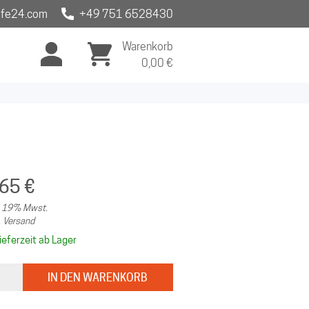
fe24.com
+49 751 6528430
Warenkorb
0,00
€
,65 €
l. 19% Mwst.
. Versand
ieferzeit ab Lager
IN DEN WARENKORB