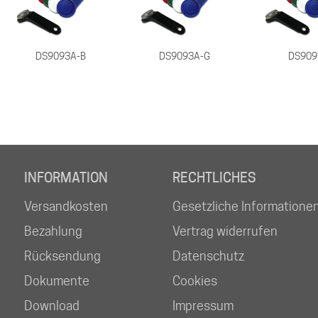
DS9093A-B
DS9093A-G
DS909
INFORMATION
RECHTLICHES
Versandkosten
Gesetzliche Informatione
Bezahlung
Vertrag widerrufen
Rücksendung
Datenschutz
Dokumente
Cookies
Download
Impressum