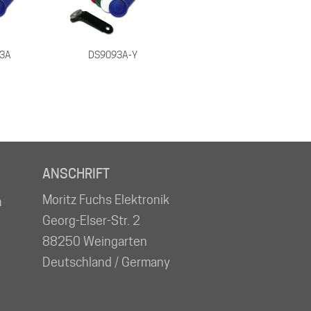
3A
DS9093A-Y
ANSCHRIFT
Moritz Fuchs Elektronik
n
Georg-Elser-Str. 2
88250 Weingarten
Deutschland / Germany