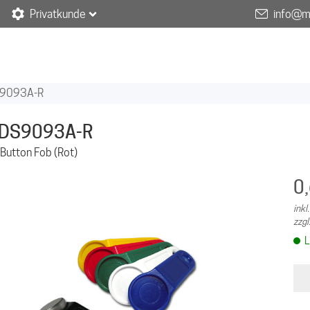
Privatkunde
info@m
9093A-R
DS9093A-R
iButton Fob (Rot)
0
ink
zzgl
L