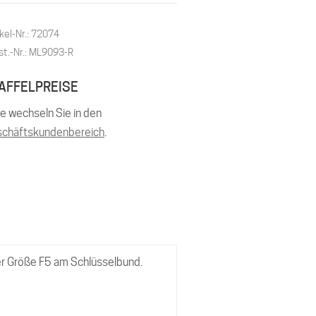
kel-Nr.: 72074
st.-Nr.: ML9093-R
AFFELPREISE
te wechseln Sie in den
chäftskundenbereich
.
er Größe F5 am Schlüsselbund.